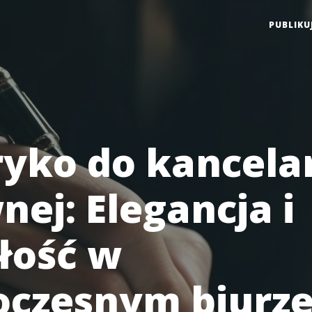
PUBLIKU
ryko do kancelar
ej: Elegancja i
łość w
czesnym biurze