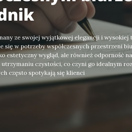
dnik
nany ze swojej wyjątkowej elegancji i wysokiej 
je się w potrzeby współczesnych przestrzeni b
lko estetyczny wygląd, ale również odporność n
 utrzymaniu czystości, co czyni go idealnym ro
ch często spotykają się klienci