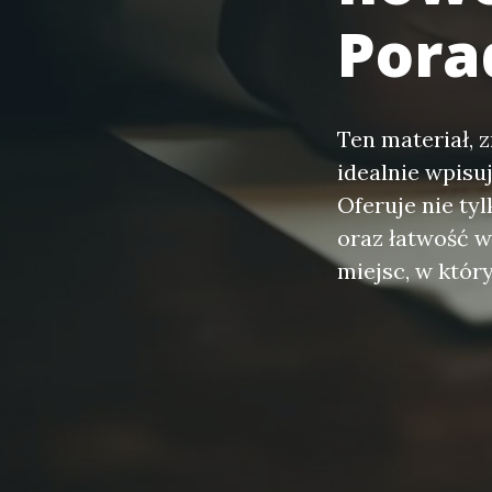
Pora
Ten materiał, z
idealnie wpisu
Oferuje nie ty
oraz łatwość w
miejsc, w który