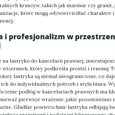
ralnych kruszyw, takich jak marmur czy granit,
anżacje, które mogą odzwierciedlać charakter i
awnej.
a i profesjonalizm w przestrzen
j
 na lastryko do kancelarii prawnej, inwestujes
 wizerunek, który podkreśla prestiż i renomę Tw
olory lastryka są niemal nieograniczone, co da
ich do indywidualnych potrzeb i stylu biura. W
ńczenie podłóg w kancelariach prawnych ma k
nieważ pierwsze wrażenie, jakie pozostawiasz n
ażne. Gładkie powierzchnie lastryka odbijają św
większa przestrzeń i nadaje jej luksusowego ch