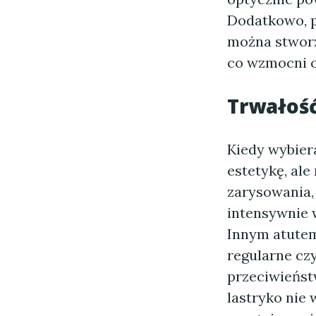
Dodatkowo, p
można stworz
co wzmocni o
Trwałość
Kiedy wybiera
estetykę, ale
zarysowania,
intensywnie 
Innym atutem
regularne czy
przeciwieńst
lastryko nie