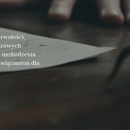
trwałości,
iurowych
a uszkodzenia
związaniem dla