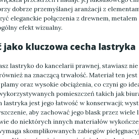
rzy dobrze przemyślanej aranżacji z elementami
yć eleganckie połączenia z drewnem, metalem 
gólny efekt wizualny.
 jako kluczowa cecha lastryka
sz lastryko do kancelarii prawnej, stawiasz nie
 również na znaczącą trwałość. Materiał ten jes
 plamy oraz wysokie obciążenia, co czyni go id
wykorzystywanych pomieszczeń takich jak biur
 lastryka jest jego łatwość w konserwacji; wys
szczenie, aby zachować jego blask przez wiele l
wie do niektórych innych materiałów wykończ
 wymaga skomplikowanych zabiegów pielęgnacy