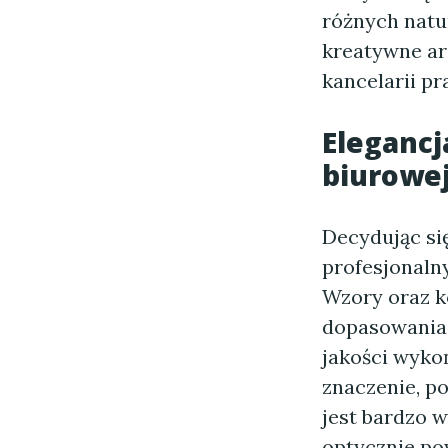
różnych natu
kreatywne ar
kancelarii pr
Elegancj
biurowe
Decydując się
profesjonalny
Wzory oraz k
dopasowania 
jakości wyko
znaczenie, po
jest bardzo w
optycznie po