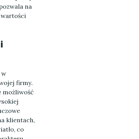
 pozwala na
 wartości
i
z w
ojej firmy.
je możliwość
ysokiej
luczowe
a klientach,
iatło, co
arakteru.