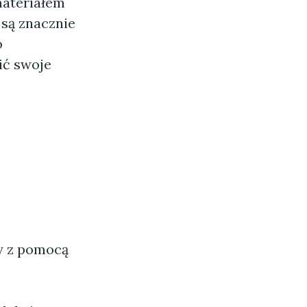
materiałem
 są znacznie
o
ić swoje
ny z pomocą