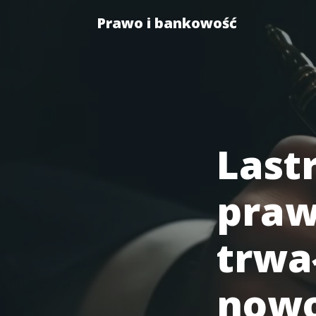
Prawo i bankowość
Last
prawn
trwa
nowo