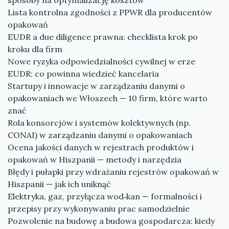
sposoby na optymalizację kosztów
Lista kontrolna zgodności z PPWR dla producentów
opakowań
EUDR a due diligence prawna: checklista krok po
kroku dla firm
Nowe ryzyka odpowiedzialności cywilnej w erze
EUDR: co powinna wiedzieć kancelaria
Startupy i innowacje w zarządzaniu danymi o
opakowaniach we Włoszech — 10 firm, które warto
znać
Rola konsorcjów i systemów kolektywnych (np.
CONAI) w zarządzaniu danymi o opakowaniach
Ocena jakości danych w rejestrach produktów i
opakowań w Hiszpanii — metody i narzędzia
Błędy i pułapki przy wdrażaniu rejestrów opakowań w
Hiszpanii — jak ich uniknąć
Elektryka, gaz, przyłącza wod‑kan — formalności i
przepisy przy wykonywaniu prac samodzielnie
Pozwolenie na budowę a budowa gospodarcza: kiedy