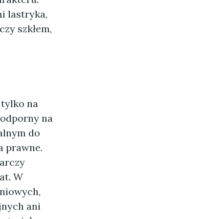
 lastryka,
czy szkłem,
 tylko na
t odporny na
ealnym do
a prawne.
tarczy
at. W
eniowych,
jnych ani