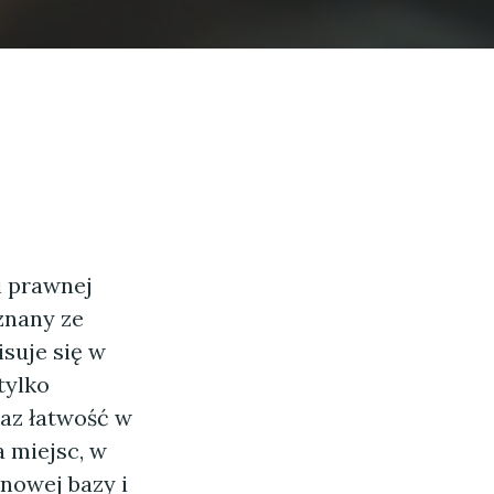
i prawnej
znany ze
isuje się w
tylko
raz łatwość w
 miejsc, w
onowej bazy i