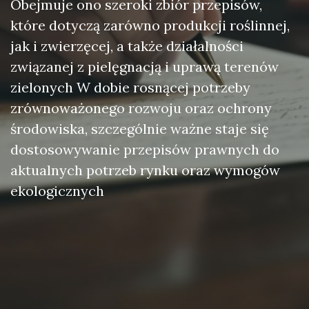
Obejmuje ono szeroki zbiór przepisów,
które dotyczą zarówno produkcji roślinnej,
jak i zwierzęcej, a także działalności
związanej z pielęgnacją i uprawą terenów
zielonych W dobie rosnącej potrzeby
zrównoważonego rozwoju oraz ochrony
środowiska, szczególnie ważne staje się
dostosowywanie przepisów prawnych do
aktualnych potrzeb rynku oraz wymogów
ekologicznych