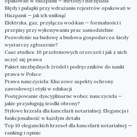
opakowań w Hiszpanii — metody i narzędzia
Błędy i pułapki przy wdrażaniu rejestrów opakowań w
Hiszpanii — jak ich uniknąć
Elektryka, gaz, przyłącza wod‑kan — formalności i
przepisy przy wykonywaniu prac samodzielnie
Pozwolenie na budowę a budowa gospodarcza: kiedy
wystarczy zgłoszenie?
Case studies: 10 przełomowych orzeczeń i jak z nich
uczyć się prawa
Pakiet niezbędnych źródeł i podręczników do nauki
prawa w Polsce
Prawa nauczyciela: Kluczowe aspekty ochrony
zawodowej i etyki w edukacji
Postępowanie dyscyplinarne wobec nauczyciela —
jakie przysługują środki obrony?
Stylowe krzesła dla kancelarii notarialnej: Elegancja i
funkcjonalność w każdym detalu
Top 10 eleganckich krzeseł dla kancelarii notarialnej —
ranking i opinie